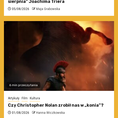
sierpnia” Joachima Triera
05/08/2026
Maja Grabowska
6 min przeczytania
Artykuły
Film
Kultura
Czy Christopher Nolan zrobił nas w „konia”?
01/08/2026
Hanna Wiczkowska