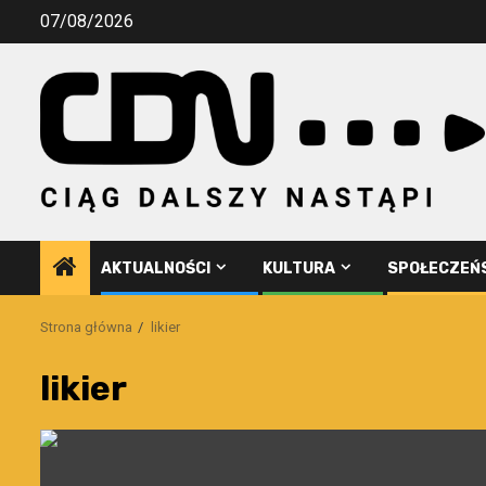
Przejdź
07/08/2026
do
treści
AKTUALNOŚCI
KULTURA
SPOŁECZEŃ
Strona główna
likier
likier