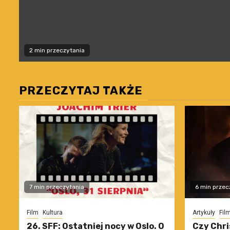
2 min przeczytania
PRZECZYTAJ TAKŻE
7 min przeczytania
6 min przec
Film
Kultura
Artykuły
Fil
26. SFF: Ostatniej nocy w Oslo. O
Czy Chri