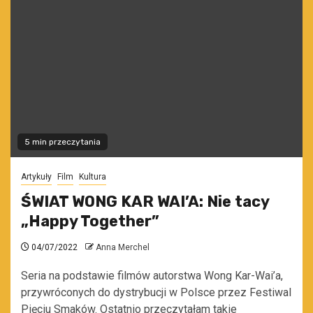
5 min przeczytania
Artykuły
Film
Kultura
ŚWIAT WONG KAR WAI’A: Nie tacy
„Happy Together”
04/07/2022
Anna Merchel
Seria na podstawie filmów autorstwa Wong Kar-Wai’a,
przywróconych do dystrybucji w Polsce przez Festiwal
Pięciu Smaków. Ostatnio przeczytałam takie