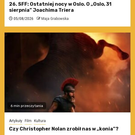
26. SFF: Ostatniej nocy w Oslo. O „Oslo, 31
sierpnia” Joachima Triera
05/08/2026
Maja Grabowska
6 min przeczytania
Artykuły
Film
Kultura
Czy Christopher Nolan zrobił nas w „konia”?