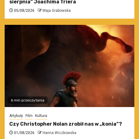
sierpnia” Joachima Triera
05/08/2026
Maja Grabowska
6 min przeczytania
Artykuły
Film
Kultura
Czy Christopher Nolan zrobił nas w „konia”?
01/08/2026
Hanna Wiczkowska