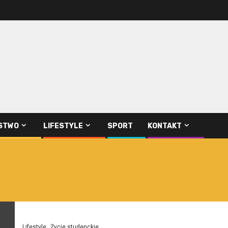
STWO
LIFESTYLE
SPORT
KONTAKT
Lifestyle
Życie studenckie