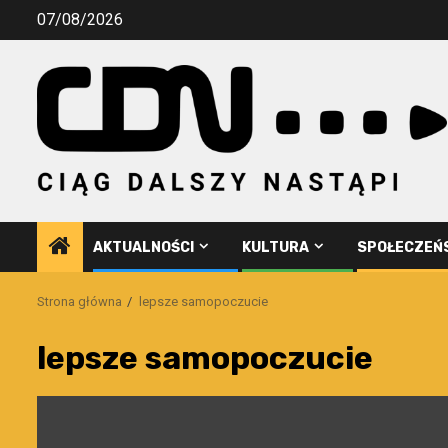
Przejdź
07/08/2026
do
treści
AKTUALNOŚCI
KULTURA
SPOŁECZEŃ
Strona główna
lepsze samopoczucie
lepsze samopoczucie