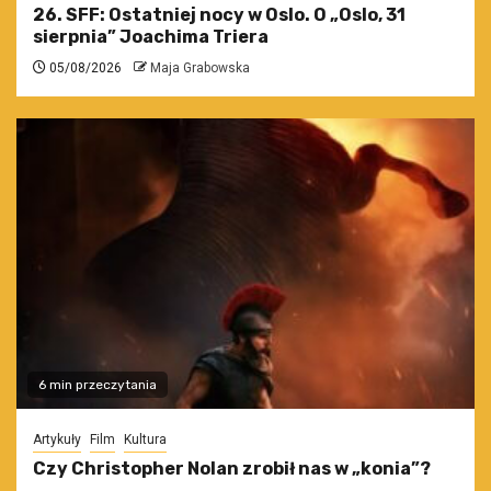
26. SFF: Ostatniej nocy w Oslo. O „Oslo, 31
sierpnia” Joachima Triera
05/08/2026
Maja Grabowska
6 min przeczytania
Artykuły
Film
Kultura
Czy Christopher Nolan zrobił nas w „konia”?