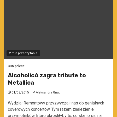
2 min przeczytania
CDN poleca!
AlcoholicA zagra tribute to
Metallica
01/03/2015
Aleksandra Gnat
Wydział Remontowy przyzwyczaił nas do genialnych
coverowych koncertów. Tym razem znalezienie
przymiotników, które określiłyby to, co stanie się na