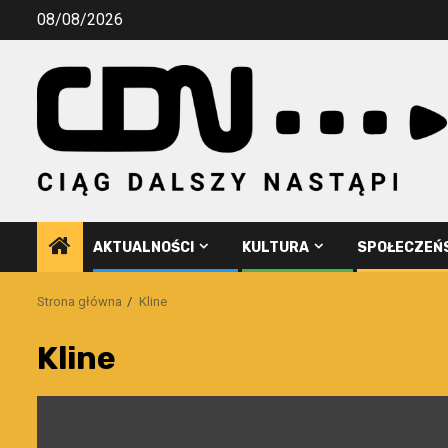
Przejdź
08/08/2026
do
treści
AKTUALNOŚCI
KULTURA
SPOŁECZEŃ
Strona główna
Kline
Kline