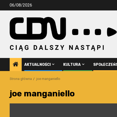
Przejdź
06/08/2026
do
treści
AKTUALNOŚCI
KULTURA
SPOŁECZEŃ
Strona główna
joe manganiello
joe manganiello