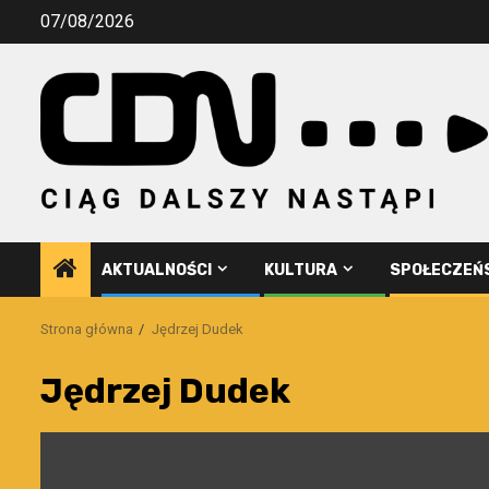
Przejdź
07/08/2026
do
treści
AKTUALNOŚCI
KULTURA
SPOŁECZEŃ
Strona główna
Jędrzej Dudek
Jędrzej Dudek