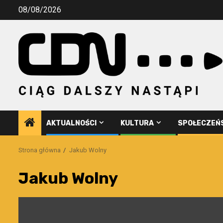
Przejdź
08/08/2026
do
treści
AKTUALNOŚCI
KULTURA
SPOŁECZEŃ
Strona główna
Jakub Wolny
Jakub Wolny