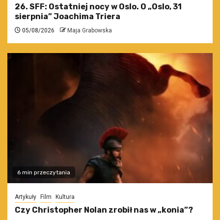
26. SFF: Ostatniej nocy w Oslo. O „Oslo, 31
sierpnia” Joachima Triera
05/08/2026
Maja Grabowska
6 min przeczytania
Artykuły
Film
Kultura
Czy Christopher Nolan zrobił nas w „konia”?