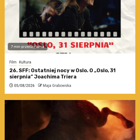
7 min przeczytania
Film
Kultura
26. SFF: Ostatniej nocy w Oslo. O „Oslo, 31
sierpnia” Joachima Triera
05/08/2026
Maja Grabowska