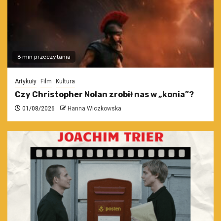
6 min przeczytania
Artykuły
Film
Kultura
Czy Christopher Nolan zrobił nas w „konia”?
01/08/2026
Hanna Wiczkowska