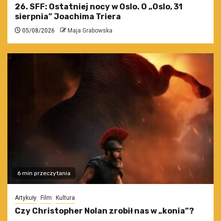
26. SFF: Ostatniej nocy w Oslo. O „Oslo, 31
sierpnia” Joachima Triera
05/08/2026
Maja Grabowska
6 min przeczytania
Artykuły
Film
Kultura
Czy Christopher Nolan zrobił nas w „konia”?