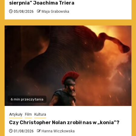
sierpnia” Joachima Triera
05/08/2026
Maja Grabowska
6 min przeczytania
Artykuły
Film
Kultura
Czy Christopher Nolan zrobił nas w „konia”?
01/08/2026
Hanna Wiczkowska