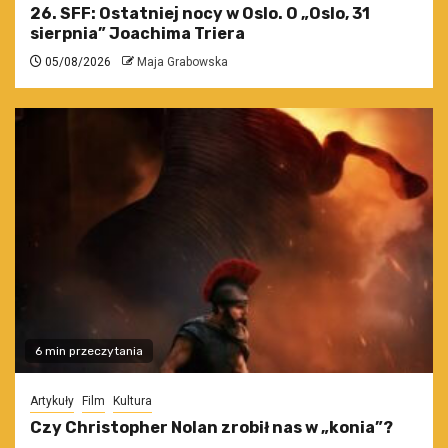
26. SFF: Ostatniej nocy w Oslo. O „Oslo, 31
sierpnia” Joachima Triera
05/08/2026
Maja Grabowska
6 min przeczytania
Artykuły
Film
Kultura
Czy Christopher Nolan zrobił nas w „konia”?