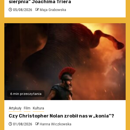
sierpnia” Joachima Triera
05/08/2026
Maja Grabowska
6 min przeczytania
Artykuły
Film
Kultura
Czy Christopher Nolan zrobił nas w „konia”?
01/08/2026
Hanna Wiczkowska