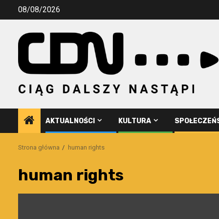
Przejdź
08/08/2026
do
treści
AKTUALNOŚCI
KULTURA
SPOŁECZEŃ
Strona główna
human rights
human rights