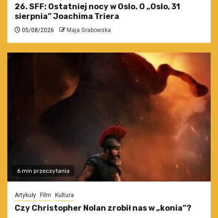
26. SFF: Ostatniej nocy w Oslo. O „Oslo, 31
sierpnia” Joachima Triera
05/08/2026
Maja Grabowska
6 min przeczytania
Artykuły
Film
Kultura
Czy Christopher Nolan zrobił nas w „konia”?