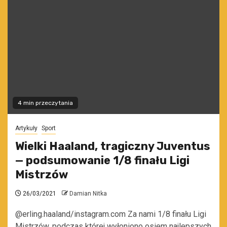
4 min przeczytania
Artykuły
Sport
Wielki Haaland, tragiczny Juventus
— podsumowanie 1/8 finału Ligi
Mistrzów
26/03/2021
Damian Nitka
@erling.haaland/instagram.com Za nami 1/8 finału Ligi
Mistrzów, podczas której wyłoniono osiem najlepszych