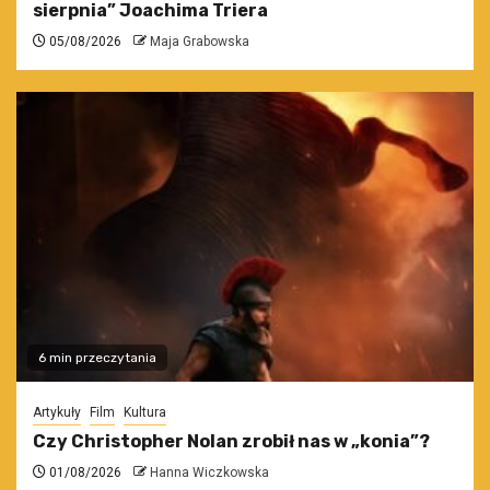
sierpnia” Joachima Triera
05/08/2026
Maja Grabowska
6 min przeczytania
Artykuły
Film
Kultura
Czy Christopher Nolan zrobił nas w „konia”?
01/08/2026
Hanna Wiczkowska