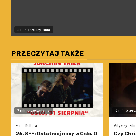
2 min przeczytania
PRZECZYTAJ TAKŻE
7 min przeczytania
6 min przec
Film
Kultura
Artykuły
Fil
26. SFF: Ostatniej nocy w Oslo. O
Czy Chri