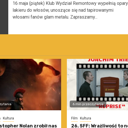
16 maja (piątek) Klub Wydział Remontowy wypełnią opary
lakieru do włosów, unoszące się nad tapirowanymi
włosami fanów glam metalu. Zapraszamy...
zytania
6 min przeczytania
m
Kultura
Film
Kultura
stopher Nolan zrobił nas
26. SFF: Wrażliwość to 