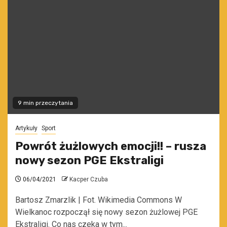
9 min przeczytania
Artykuły
Sport
Powrót żużlowych emocji!! – rusza
nowy sezon PGE Ekstraligi
06/04/2021
Kacper Czuba
Bartosz Zmarzlik | Fot. Wikimedia Commons W
Wielkanoc rozpoczął się nowy sezon żużlowej PGE
Ekstraligi. Co nas czeka w tym...