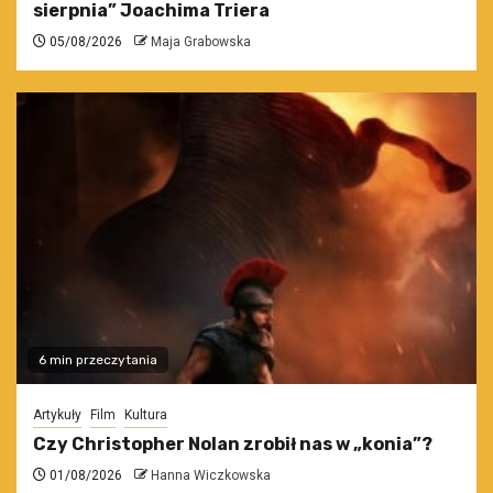
sierpnia” Joachima Triera
05/08/2026
Maja Grabowska
6 min przeczytania
Artykuły
Film
Kultura
Czy Christopher Nolan zrobił nas w „konia”?
01/08/2026
Hanna Wiczkowska