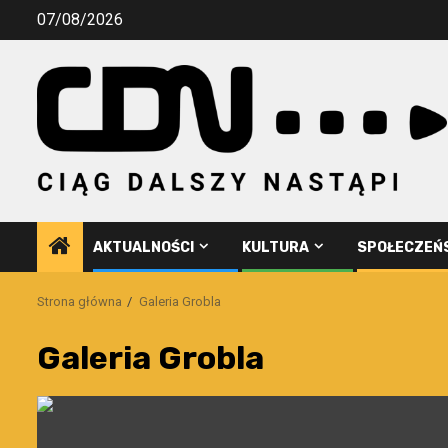
Przejdź
07/08/2026
do
treści
AKTUALNOŚCI
KULTURA
SPOŁECZEŃ
Strona główna
Galeria Grobla
Galeria Grobla