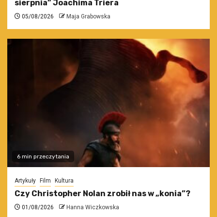
sierpnia” Joachima Triera
05/08/2026
Maja Grabowska
6 min przeczytania
Artykuły
Film
Kultura
Czy Christopher Nolan zrobił nas w „konia”?
01/08/2026
Hanna Wiczkowska