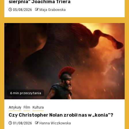
sierpnia” Joachima Triera
05/08/2026
Maja Grabowska
6 min przeczytania
Artykuły
Film
Kultura
Czy Christopher Nolan zrobił nas w „konia”?
01/08/2026
Hanna Wiczkowska