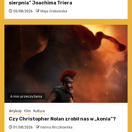
sierpnia” Joachima Triera
05/08/2026
Maja Grabowska
6 min przeczytania
Artykuły
Film
Kultura
Czy Christopher Nolan zrobił nas w „konia”?
01/08/2026
Hanna Wiczkowska