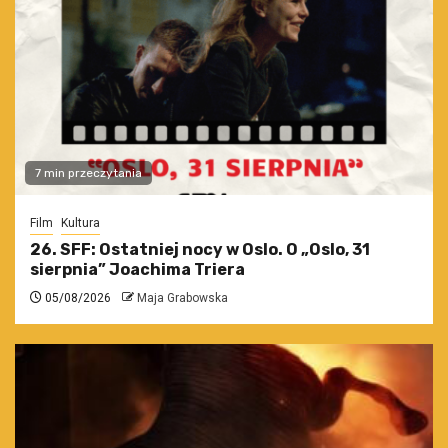
7 min przeczytania
Film
Kultura
26. SFF: Ostatniej nocy w Oslo. O „Oslo, 31
sierpnia” Joachima Triera
05/08/2026
Maja Grabowska