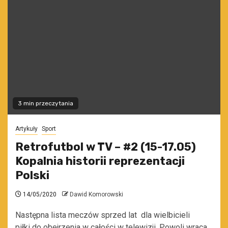
3 min przeczytania
Artykuły
Sport
Retrofutbol w TV – #2 (15-17.05)
Kopalnia historii reprezentacji
Polski
14/05/2020
Dawid Komorowski
Następna lista meczów sprzed lat dla wielbicieli
piłki do obejrzenia w całości w telewizji. Powoli wraca