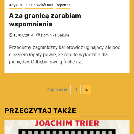
Artykuły
Ludzie wokół nas
Reportaż
A za granicą zarabiam
wspomnienia
10/04/2014
Dominika Bakura
Przeciętny zagraniczny karierowicz uginający się pod
ciężarem łopaty powie, że robi to wyłącznie dla
pieniędzy. Odbębni swoją fuchę i z...
Stronicowanie
Poprzedni
1
2
wpisów
PRZECZYTAJ TAKŻE