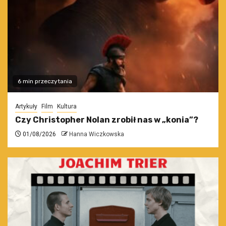
6 min przeczytania
Artykuły
Film
Kultura
Czy Christopher Nolan zrobił nas w „konia”?
01/08/2026
Hanna Wiczkowska