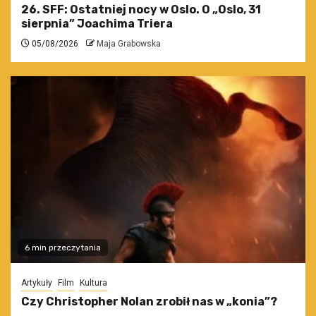
26. SFF: Ostatniej nocy w Oslo. O „Oslo, 31
sierpnia” Joachima Triera
05/08/2026
Maja Grabowska
6 min przeczytania
Artykuły
Film
Kultura
Czy Christopher Nolan zrobił nas w „konia”?