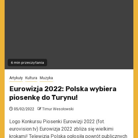
6 min przeczytania
Artykuły
Kultura
Muzyka
Eurowizja 2022: Polska wybiera
piosenkę do Turynu!
05/02/2022
Timur Wesołowski
Logo Konkursu Piosenki Eurowizji 2022 (fot.
eurovision.tv) Eurowizja 2022 zbliża się wielkimi
krokami! Telewizja Polska ogłosiła powrót publicznych