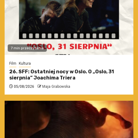
7 min przeczytania
Film
Kultura
26. SFF: Ostatniej nocy w Oslo. O „Oslo, 31
sierpnia” Joachima Triera
05/08/2026
Maja Grabowska