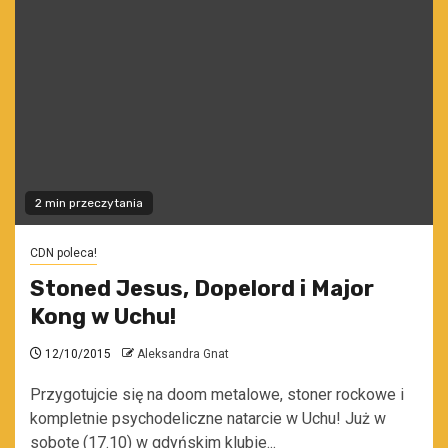
2 min przeczytania
CDN poleca!
Stoned Jesus, Dopelord i Major
Kong w Uchu!
12/10/2015
Aleksandra Gnat
Przygotujcie się na doom metalowe, stoner rockowe i
kompletnie psychodeliczne natarcie w Uchu! Już w
sobotę (17.10) w gdyńskim klubie...