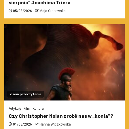
sierpnia” Joachima Triera
05/08/2026
Maja Grabowska
6 min przeczytania
Artykuły
Film
Kultura
Czy Christopher Nolan zrobił nas w „konia”?
01/08/2026
Hanna Wiczkowska