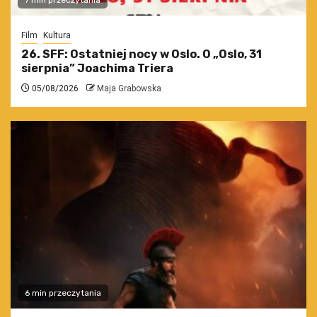
7 min przeczytania
Film
Kultura
26. SFF: Ostatniej nocy w Oslo. O „Oslo, 31
sierpnia” Joachima Triera
05/08/2026
Maja Grabowska
6 min przeczytania