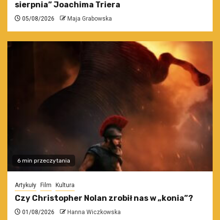
sierpnia” Joachima Triera
05/08/2026
Maja Grabowska
6 min przeczytania
Artykuły
Film
Kultura
Czy Christopher Nolan zrobił nas w „konia”?
01/08/2026
Hanna Wiczkowska