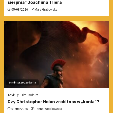
sierpnia” Joachima Triera
05/08/2026
Maja Grabowska
6 min przeczytania
Artykuły
Film
Kultura
Czy Christopher Nolan zrobił nas w „konia”?
01/08/2026
Hanna Wiczkowska