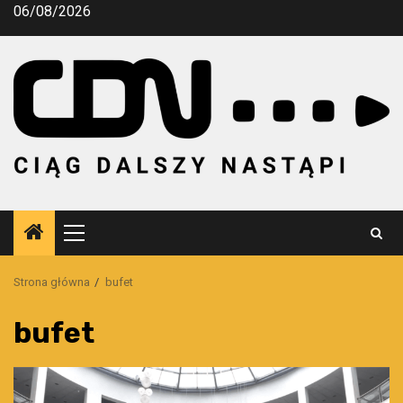
Przejdź
06/08/2026
do
treści
Menu
główne
Strona główna
bufet
bufet