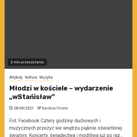
2 min przeczytania
Artykuły
Kultura
Muzyka
Młodzi w kościele – wydarzenie
„wStańisław”
28/09/2021
Karolina Finster
Fot. Facebook Cztery godziny duchowych i
muzycznych przeżyć we wnętrzu pięknie oświetlonej
świątyni. Koncerty, świadectwa i modlitwa już po raz...