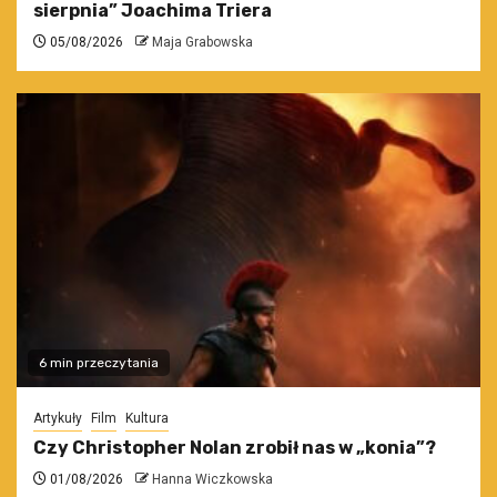
sierpnia” Joachima Triera
05/08/2026
Maja Grabowska
6 min przeczytania
Artykuły
Film
Kultura
Czy Christopher Nolan zrobił nas w „konia”?
01/08/2026
Hanna Wiczkowska