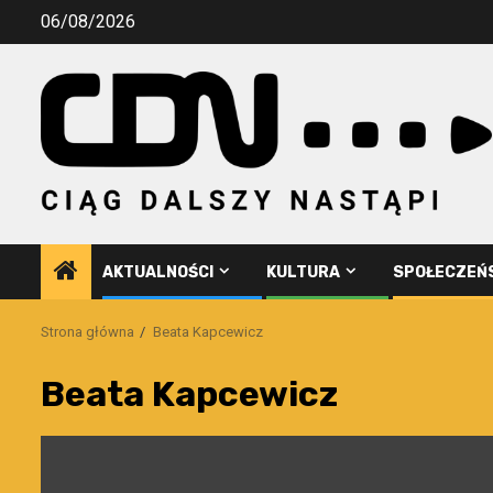
Przejdź
06/08/2026
do
treści
AKTUALNOŚCI
KULTURA
SPOŁECZEŃ
Strona główna
Beata Kapcewicz
Beata Kapcewicz