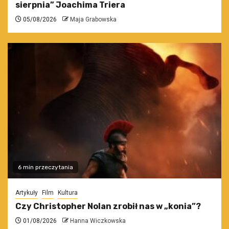
sierpnia” Joachima Triera
05/08/2026
Maja Grabowska
6 min przeczytania
Artykuły
Film
Kultura
Czy Christopher Nolan zrobił nas w „konia”?
01/08/2026
Hanna Wiczkowska