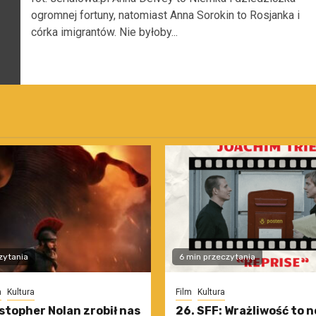
ogromnej fortuny, natomiast Anna Sorokin to Rosjanka i
córka imigrantów. Nie byłoby...
zytania
6 min przeczytania
m
Kultura
Film
Kultura
stopher Nolan zrobił nas
26. SFF: Wrażliwość to 