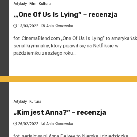
Artykuły
Film
Kultura
,„One Of Us Is Lying” – recenzja
13/03/2022
Ania Klonowska
fot. CinemaBlend.com „One Of Us Is Lying” to amerykańsk
serial kryminalny, który pojawił się na Netfliksie w
październiku zeszłego roku....
Artykuły
Kultura
„Kim jest Anna?” – recenzja
26/02/2022
Ania Klonowska
fot. serialowa.pl Anna Delvey to Niemka i dziedziczka