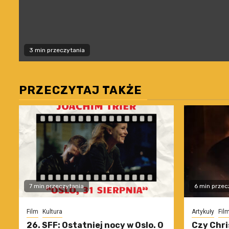
3 min przeczytania
PRZECZYTAJ TAKŻE
7 min przeczytania
6 min przec
Film
Kultura
Artykuły
Fil
26. SFF: Ostatniej nocy w Oslo. O
Czy Chri