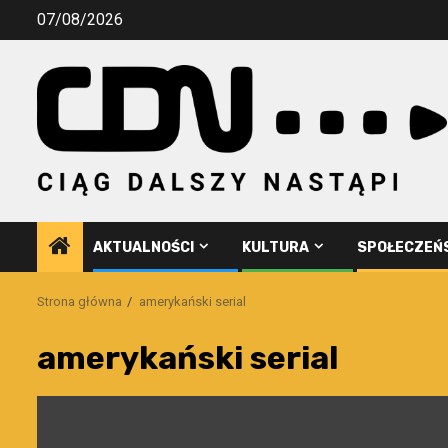
Przejdź
07/08/2026
do
treści
AKTUALNOŚCI
KULTURA
SPOŁECZEŃ
Strona główna
amerykański serial
amerykański serial