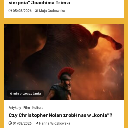
sierpnia” Joachima Triera
05/08/2026
Maja Grabowska
6 min przeczytania
Artykuły
Film
Kultura
Czy Christopher Nolan zrobił nas w „konia”?
01/08/2026
Hanna Wiczkowska