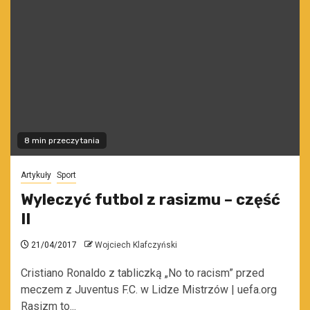
8 min przeczytania
Artykuły
Sport
Wyleczyć futbol z rasizmu – część
II
21/04/2017
Wojciech Klafczyński
Cristiano Ronaldo z tabliczką „No to racism” przed
meczem z Juventus F.C. w Lidze Mistrzów | uefa.org
Rasizm to...