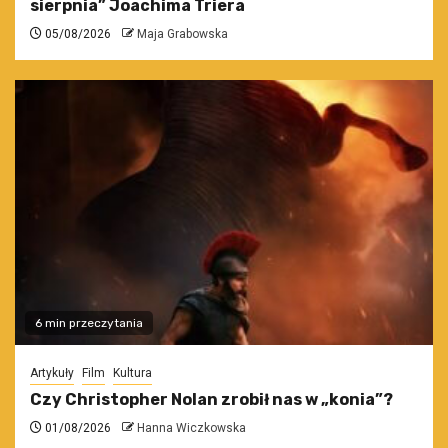
sierpnia” Joachima Triera
05/08/2026
Maja Grabowska
6 min przeczytania
Artykuły
Film
Kultura
Czy Christopher Nolan zrobił nas w „konia”?
01/08/2026
Hanna Wiczkowska