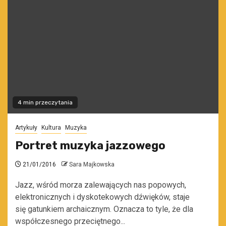
4 min przeczytania
Artykuły
Kultura
Muzyka
Portret muzyka jazzowego
21/01/2016
Sara Majkowska
Jazz, wśród morza zalewających nas popowych,
elektronicznych i dyskotekowych dźwięków, staje
się gatunkiem archaicznym. Oznacza to tyle, że dla
współczesnego przeciętnego...