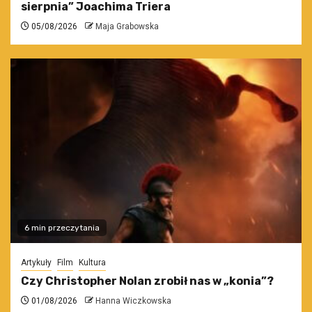
sierpnia” Joachima Triera
05/08/2026
Maja Grabowska
6 min przeczytania
Artykuły
Film
Kultura
Czy Christopher Nolan zrobił nas w „konia”?
01/08/2026
Hanna Wiczkowska