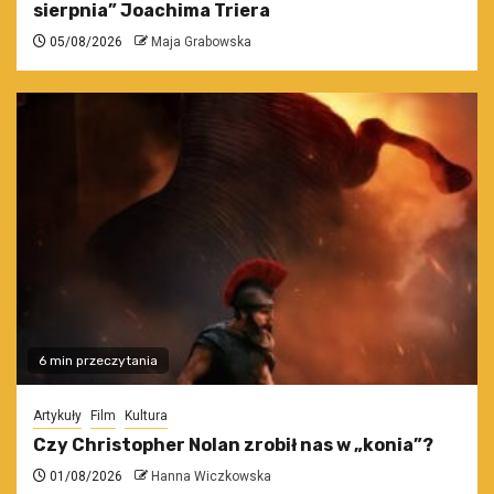
sierpnia” Joachima Triera
05/08/2026
Maja Grabowska
6 min przeczytania
Artykuły
Film
Kultura
Czy Christopher Nolan zrobił nas w „konia”?
01/08/2026
Hanna Wiczkowska