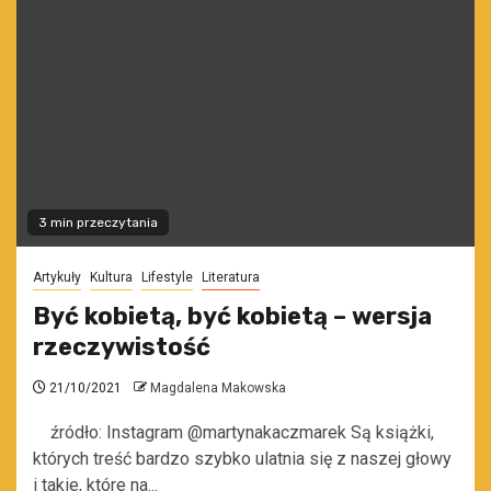
3 min przeczytania
Artykuły
Kultura
Lifestyle
Literatura
Być kobietą, być kobietą – wersja
rzeczywistość
21/10/2021
Magdalena Makowska
źródło: Instagram @martynakaczmarek Są książki,
których treść bardzo szybko ulatnia się z naszej głowy
i takie, które na...