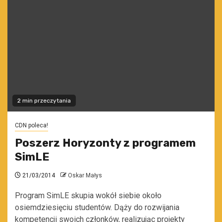
2 min przeczytania
CDN poleca!
Poszerz Horyzonty z programem
SimLE
21/03/2014
Oskar Małys
Program SimLE skupia wokół siebie około
osiemdziesięciu studentów. Dąży do rozwijania
kompetencji swoich członków, realizując projekty