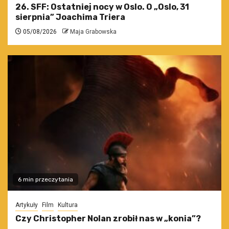
26. SFF: Ostatniej nocy w Oslo. O „Oslo, 31
sierpnia” Joachima Triera
05/08/2026
Maja Grabowska
6 min przeczytania
Artykuły
Film
Kultura
Czy Christopher Nolan zrobił nas w „konia”?