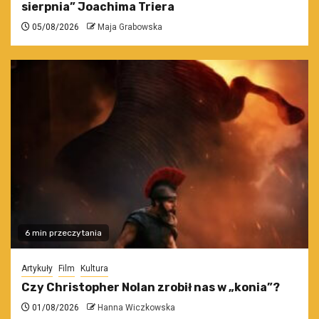
sierpnia” Joachima Triera
05/08/2026
Maja Grabowska
6 min przeczytania
Artykuły
Film
Kultura
Czy Christopher Nolan zrobił nas w „konia”?
01/08/2026
Hanna Wiczkowska