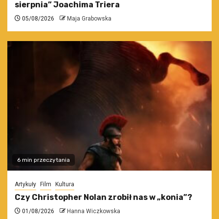
sierpnia” Joachima Triera
05/08/2026
Maja Grabowska
6 min przeczytania
Artykuły
Film
Kultura
Czy Christopher Nolan zrobił nas w „konia”?
01/08/2026
Hanna Wiczkowska