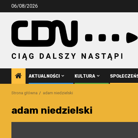
Przejdź
06/08/2026
do
treści
AKTUALNOŚCI
KULTURA
SPOŁECZEŃ
Strona główna
adam niedzielski
adam niedzielski