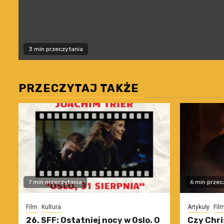
3 min przeczytania
PRZECZYTAJ TAKŻE
7 min przeczytania
6 min przec
Film
Kultura
Artykuły
Fil
26. SFF: Ostatniej nocy w Oslo. O
Czy Chri