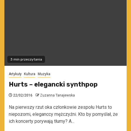
3 min przeczytania
Artykuły
Kultura
Muzyka
Hurts – elegancki synthpop
22/02/2016
Zuzanna Tanajewska
Na pierwszy rzut oka członkowie zespołu Hurts to
niepozorni, eleganccy mężczyźni. Kto by pomyślał, że
ich koncerty porywają tłumy? A...