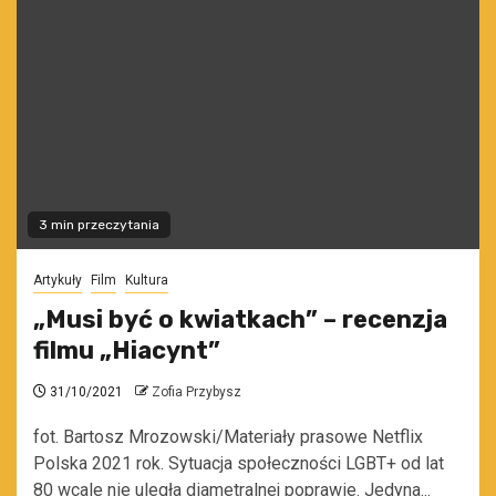
3 min przeczytania
Artykuły
Film
Kultura
„Musi być o kwiatkach” – recenzja
filmu „Hiacynt”
31/10/2021
Zofia Przybysz
fot. Bartosz Mrozowski/Materiały prasowe Netflix
Polska 2021 rok. Sytuacja społeczności LGBT+ od lat
80 wcale nie uległa diametralnej poprawie. Jedyna...