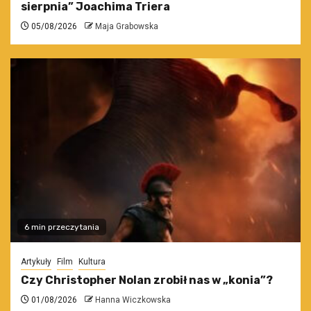
sierpnia” Joachima Triera
05/08/2026
Maja Grabowska
6 min przeczytania
Artykuły
Film
Kultura
Czy Christopher Nolan zrobił nas w „konia”?
01/08/2026
Hanna Wiczkowska