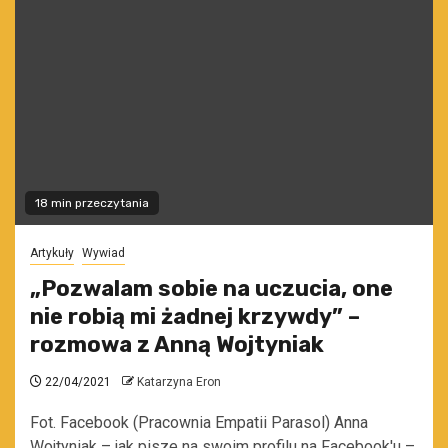
18 min przeczytania
Artykuły
Wywiad
„Pozwalam sobie na uczucia, one
nie robią mi żadnej krzywdy” –
rozmowa z Anną Wojtyniak
22/04/2021
Katarzyna Eron
Fot. Facebook (Pracownia Empatii Parasol) Anna
Wojtyniak – jak pisze na swoim profilu na Facebook'u –